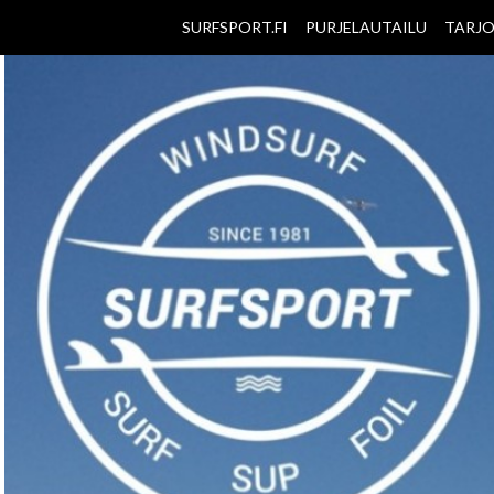
SURFSPORT.FI
PURJELAUTAILU
TARJ