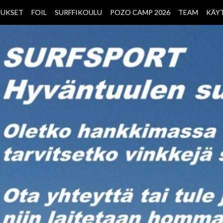
OUKSET
FOIL
SURFFIKOULU
POZO CAMP 2026
TEAM
KÄY