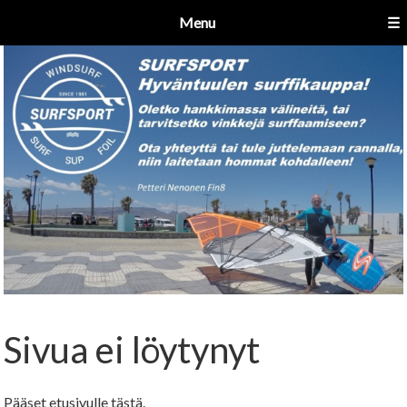
Menu
☰
Sivua ei löytynyt
Pääset etusivulle
tästä
.