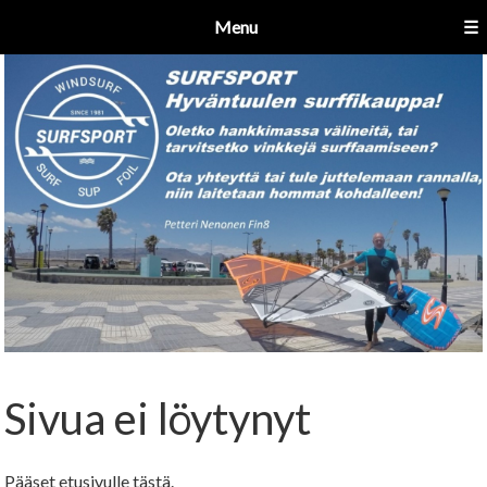
Menu
☰
Sivua ei löytynyt
Pääset etusivulle
tästä
.